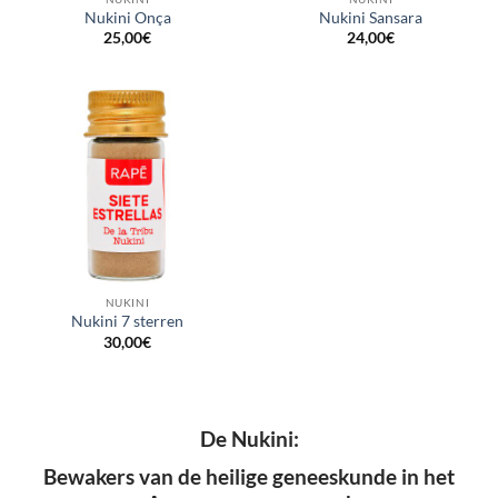
Nukini Onça
Nukini Sansara
25,00
€
24,00
€
NUKINI
Nukini 7 sterren
30,00
€
De Nukini:
Bewakers van de heilige geneeskunde in het