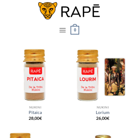
Ga
naar
inhoud
0
NUKINI
NUKINI
Pitaica
Lorium
28,00
€
26,00
€