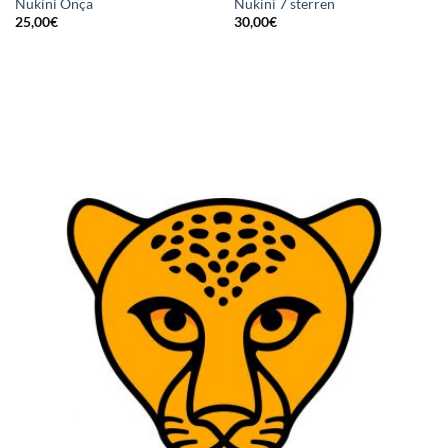
Nukini Onça
Nukini 7 sterren
25,00
€
30,00
€