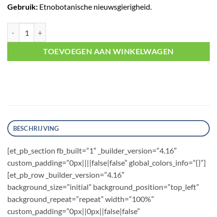
Gebruik:
Etnobotanische nieuwsgierigheid.
Nukini Onça aantal
TOEVOEGEN AAN WINKELWAGEN
BESCHRIJVING
[et_pb_section fb_built=”1″ _builder_version=”4.16″
custom_padding=”0px||||false|false” global_colors_info=”{}”]
[et_pb_row _builder_version=”4.16″
background_size=”initial” background_position=”top_left”
background_repeat=”repeat” width=”100%”
custom_padding=”0px||0px||false|false”