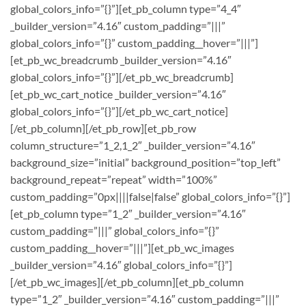
global_colors_info=”{}”][et_pb_column type=”4_4″
_builder_version=”4.16″ custom_padding=”|||”
global_colors_info=”{}” custom_padding__hover=”|||”]
[et_pb_wc_breadcrumb _builder_version=”4.16″
global_colors_info=”{}”][/et_pb_wc_breadcrumb]
[et_pb_wc_cart_notice _builder_version=”4.16″
global_colors_info=”{}”][/et_pb_wc_cart_notice]
[/et_pb_column][/et_pb_row][et_pb_row
column_structure=”1_2,1_2″ _builder_version=”4.16″
background_size=”initial” background_position=”top_left”
background_repeat=”repeat” width=”100%”
custom_padding=”0px||||false|false” global_colors_info=”{}”]
[et_pb_column type=”1_2″ _builder_version=”4.16″
custom_padding=”|||” global_colors_info=”{}”
custom_padding__hover=”|||”][et_pb_wc_images
_builder_version=”4.16″ global_colors_info=”{}”]
[/et_pb_wc_images][/et_pb_column][et_pb_column
type=”1_2″ _builder_version=”4.16″ custom_padding=”|||”