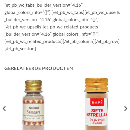
[et_pb_wc_tabs _builder_version=”4.16″
global_colors_info=”{}”] [/et_pb_wc_tabs][et_pb_wc_upsells
_builder_version=”4.16″ global_colors_info=”{}”]
[/et_pb_wc_upsells][et_pb_wc_related_products
_builder_version=”4.16″ global_colors_info=”{}”]
[/et_pb_wc_related_products][/et_pb_column][/et_pb_row]
[/et_pb_section]
GERELATEERDE PRODUCTEN