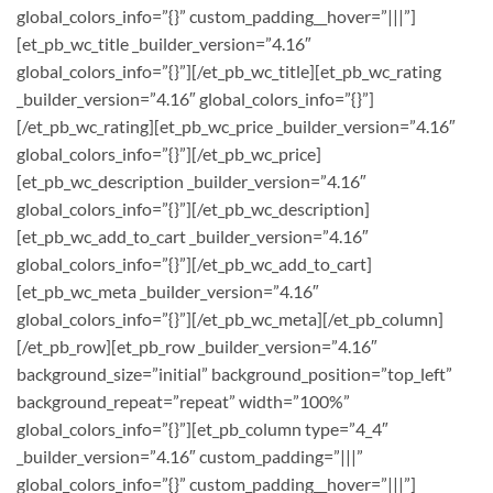
global_colors_info=”{}” custom_padding__hover=”|||”]
[et_pb_wc_title _builder_version=”4.16″
global_colors_info=”{}”][/et_pb_wc_title][et_pb_wc_rating
_builder_version=”4.16″ global_colors_info=”{}”]
[/et_pb_wc_rating][et_pb_wc_price _builder_version=”4.16″
global_colors_info=”{}”][/et_pb_wc_price]
[et_pb_wc_description _builder_version=”4.16″
global_colors_info=”{}”][/et_pb_wc_description]
[et_pb_wc_add_to_cart _builder_version=”4.16″
global_colors_info=”{}”][/et_pb_wc_add_to_cart]
[et_pb_wc_meta _builder_version=”4.16″
global_colors_info=”{}”][/et_pb_wc_meta][/et_pb_column]
[/et_pb_row][et_pb_row _builder_version=”4.16″
background_size=”initial” background_position=”top_left”
background_repeat=”repeat” width=”100%”
global_colors_info=”{}”][et_pb_column type=”4_4″
_builder_version=”4.16″ custom_padding=”|||”
global_colors_info=”{}” custom_padding__hover=”|||”]