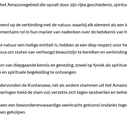
t Amazonegebied die opvalt door zijn rijke geschiedenis, spirit
erd op de verbinding met de natuur, waarbij elk element als ee
mentaire rol in hun manier van nadenken over de betekenis van h
tuur een heilige entiteit is, hebben ze een diep respect voor het 
sca om staten van verhoogd bewustzijn te bereiken en verbinding
on van diepgaande kennis en genezing, zowel op fysiek als spiritu
en spirituele begeleiding te ontvangen.
ondervonden de Kuntanawa, net als andere stammen uit het Amazo
ringen hield de stam vol, verzette zich tegen landverlies en behiel
n een bewonderenswaardige veerkracht getoond ondanks tegenslag
bben geholpen.