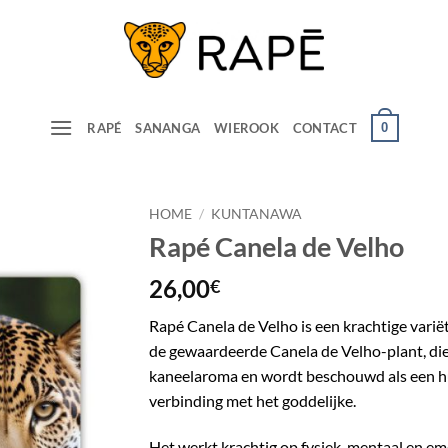
0
RAPÉ
SANANGA
WIEROOK
CONTACT
HOME
/
KUNTANAWA
Rapé Canela de Velho
26,00
€
Rapé Canela de Velho is een krachtige vari
de gewaardeerde Canela de Velho-plant, d
kaneelaroma en wordt beschouwd als een hu
verbinding met het goddelijke.
Het werkt krachtig op fysiek, mentaal en em