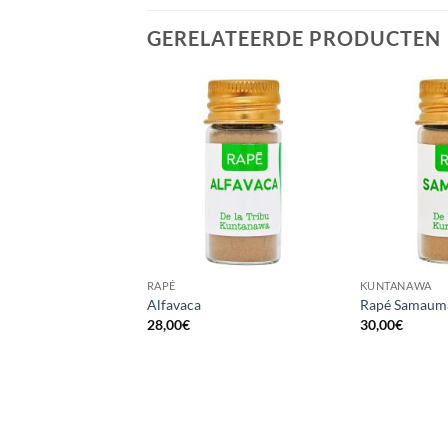
GERELATEERDE PRODUCTEN
RAPÉ
KUNTANAWA
terren
Alfavaca
Rapé Samaum
28,00
€
30,00
€