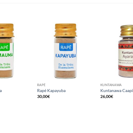
RAPÉ
KUNTANAWA
a
Rapé Kapayuba
Kuntanawa Caapi
30,00
€
26,00
€