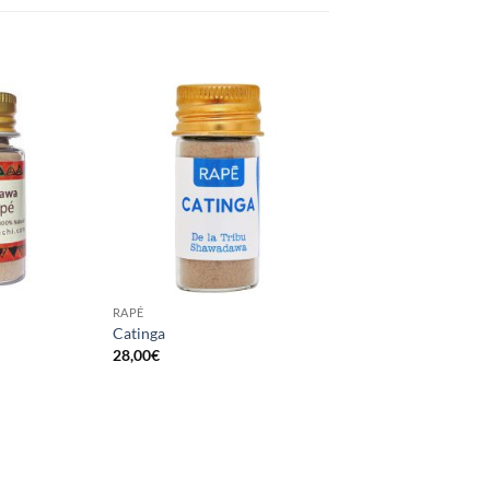
RAPÉ
Catinga
28,00
€