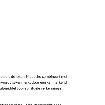
ëteit die de lokale Mapacho combineert met
ie wordt gekenmerkt door een kenmerkend
lpmiddel voor spirituele verkenning en
otioneel niveau. Het wordt traditioneel