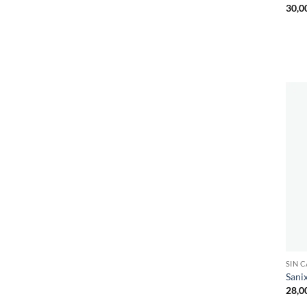
30,0
SIN 
Sanix
28,0