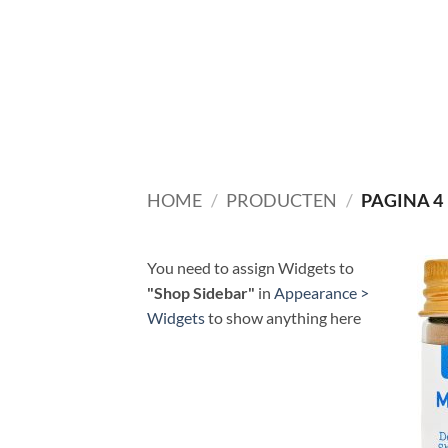
Ga
naar
inhoud
HOME
/
PRODUCTEN
/
PAGINA 4
You need to assign Widgets to
"Shop Sidebar"
in
Appearance >
Widgets
to show anything here