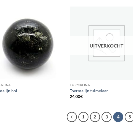
UITVERKOCHT
ALINA
TURMALINA
malijn bol
Toermalijn tuimelaar
24,00
€
1
2
3
4
5