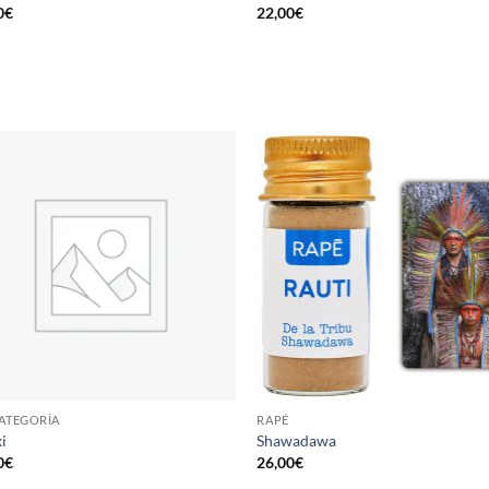
0
€
22,00
€
CATEGORÍA
RAPÉ
i
Shawadawa
0
€
26,00
€