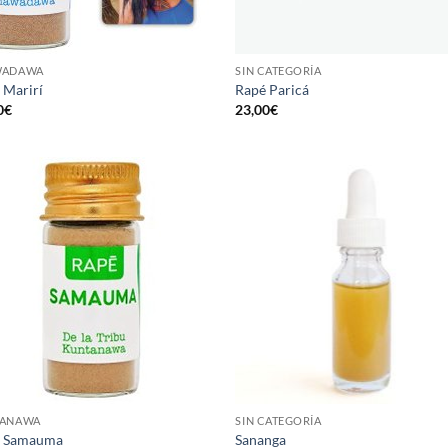
WADAWA
SIN CATEGORÍA
 Marirí
Rapé Paricá
0
€
23,00
€
TANAWA
SIN CATEGORÍA
é Samauma
Sananga