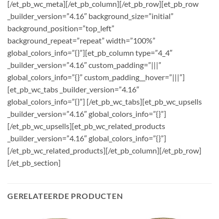
[/et_pb_wc_meta][/et_pb_column][/et_pb_row][et_pb_row
_builder_version=”4.16″ background_size=”initial”
background_position=”top_left”
background_repeat=”repeat” width=”100%”
global_colors_info=”{}”][et_pb_column type=”4_4″
_builder_version=”4.16″ custom_padding=”|||”
global_colors_info=”{}” custom_padding__hover=”|||”]
[et_pb_wc_tabs _builder_version=”4.16″
global_colors_info=”{}”] [/et_pb_wc_tabs][et_pb_wc_upsells
_builder_version=”4.16″ global_colors_info=”{}”]
[/et_pb_wc_upsells][et_pb_wc_related_products
_builder_version=”4.16″ global_colors_info=”{}”]
[/et_pb_wc_related_products][/et_pb_column][/et_pb_row]
[/et_pb_section]
GERELATEERDE PRODUCTEN