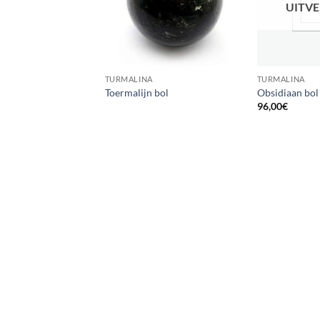
UITV
TURMALINA
TURMALINA
Toermalijn bol
Obsidiaan bol
96,00
€