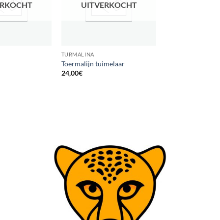
ERKOCHT
UITVERKOCHT
TURMALINA
Toermalijn tuimelaar
24,00
€