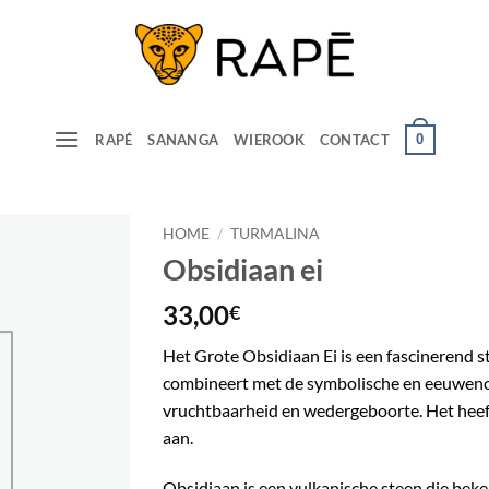
0
RAPÉ
SANANGA
WIEROOK
CONTACT
HOME
/
TURMALINA
Obsidiaan ei
33,00
€
Het Grote Obsidiaan Ei is een fascinerend 
combineert met de symbolische en eeuwenou
vruchtbaarheid en wedergeboorte. Het heeft 
aan.
Obsidiaan is een vulkanische steen die bek