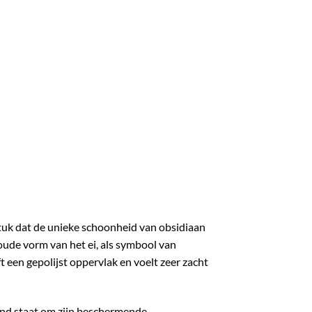
stuk dat de unieke schoonheid van obsidiaan
de vorm van het ei, als symbool van
een gepolijst oppervlak en voelt zeer zacht
end staat om zijn beschermende