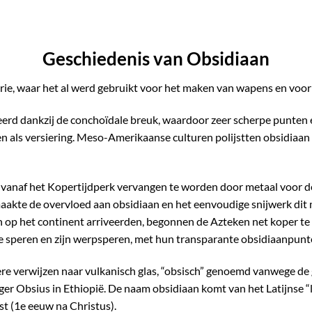
Geschiedenis van Obsidiaan
orie, waar het al werd gebruikt voor het maken van wapens en voo
eerd dankzij de conchoïdale breuk, waardoor zeer scherpe punte
n als versiering. Meso-Amerikaanse culturen polijstten obsidiaan
vanaf het Kopertijdperk vervangen te worden door metaal voor de
kte de overvloed aan obsidiaan en het eenvoudige snijwerk dit ma
op het continent arriveerden, begonnen de Azteken net koper te
me speren en zijn werpsperen, met hun transparante obsidiaanpunt
 verwijzen naar vulkanisch glas, “obsisch” genoemd vanwege de ge
r Obsius in Ethiopië. De naam obsidiaan komt van het Latijnse “lap
st (1e eeuw na Christus).